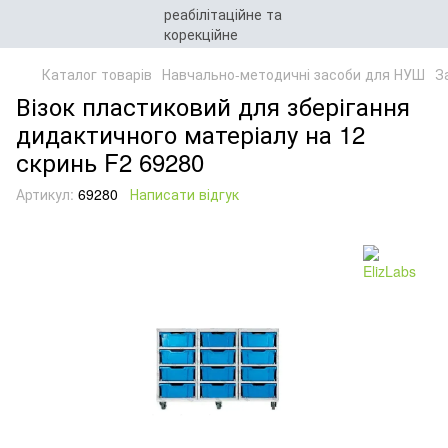
Каталог товарів
Навчально-методичні засоби для НУШ
З
Візок пластиковий для зберігання
дидактичного матеріалу на 12
скринь F2 69280
Артикул:
69280
Написати відгук