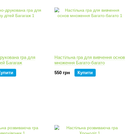
рукована гра для
Настільна гра для вивчення основ
тей Багагаж
множення Багато-багато
Купити
550 грн
Купити