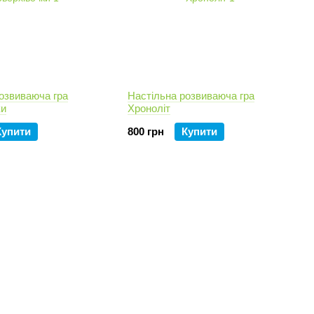
озвиваюча гра
Настільна розвиваюча гра
ки
Хроноліт
Купити
800 грн
Купити