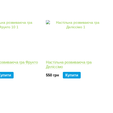
озвиваюча гра Фрукто
Настільна розвиваюча гра
Деліссімо
Купити
550 грн
Купити