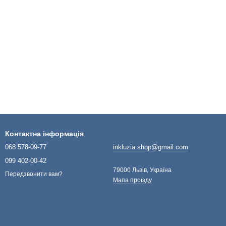
Контактна інформація
068 578-09-77
inkluzia.shop@gmail.com
099 402-00-42
79000 Львів, Україна
Передзвонити вам?
Мапа проїзду