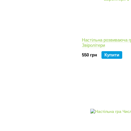
Настільна розвиваюча г
Звіролітери
550 грн
Купити