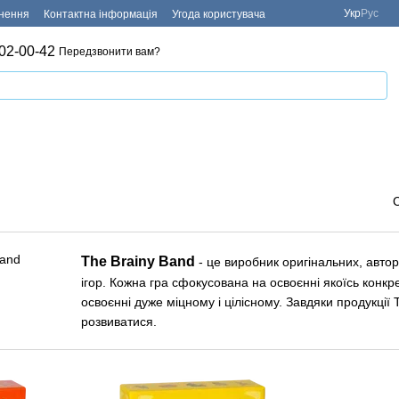
Укр
Рус
рнення
Контактна інформація
Угода користувача
02-00-42
Передзвонити вам?
The Brainy Band
- це виробник оригінальних, авто
ігор. Кожна гра сфокусована на освоєнні якоїсь конк
освоєнні дуже міцному і цілісному. Завдяки продукції
розвиватися.