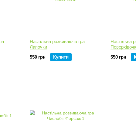
ра
Настільна розвиваюча гра
Настільна р
Лапочки
Поверхівоч
550 грн
Купити
550 грн