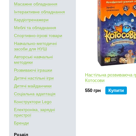
Масажне обладнання
Інтерактивне обладнання
Кардіотренажери
Меблі та обладнання
Спортивно-ігрові товари
Навчально-методичні
засоби для НУШ
Авторські навчальні
методики
Розвиваючі іграшки
Настільна розвиваюча г
Дитячі настільні ігри
Котосови
Дитячі майданчики
550 грн
Купити
Соціальна адаптація
Конструктори Lego
Електроніка, зарядні
пристрої
Бренди
Розділ