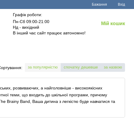
Бажання
Вхід
Графік роботи:
Пн-Сб 09:00-21:00
Мій кошик
Нд - вихідний
В інший час сайт працює автономно!
за популярністю
спочатку дешевше
за назвою
Сортування:
рських, розвиваючих, а найголовніше - високоякісних
ретної теми, що входить до шкільної програми, причому
The Brainy Band, Ваша дитина з легкістю буде навчатися та