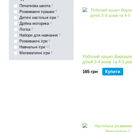
Початкова школа
2
Розвиваючі іграшки
5
Дитячі настільні ігри
8
Дрібна моторика
2
Логіка
2
Набори для навчання
5
Розвиваючі ігри
9
Навчальні ігри
12
Математичні ігри
5
Робочий зошит Вирізалк
дітей 3-4 років та 4-5 рок
165 грн
Купити