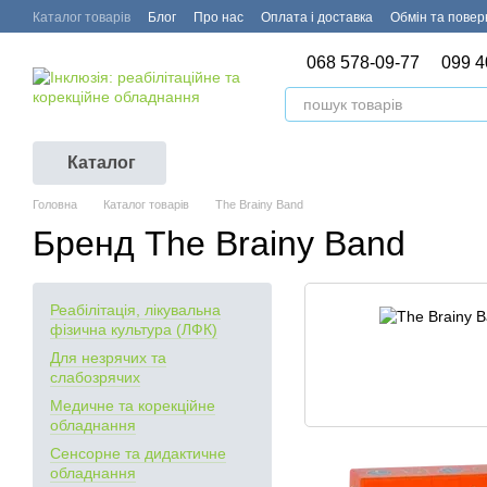
Перейти до основного контенту
Каталог товарів
Блог
Про нас
Оплата і доставка
Обмін та пове
068 578-09-77
099 4
Каталог
Головна
Каталог товарів
The Brainy Band
Бренд The Brainy Band
Реабілітація, лікувальна
фізична культура (ЛФК)
Для незрячих та
слабозрячих
Медичне та корекційне
обладнання
Сенсорне та дидактичне
обладнання