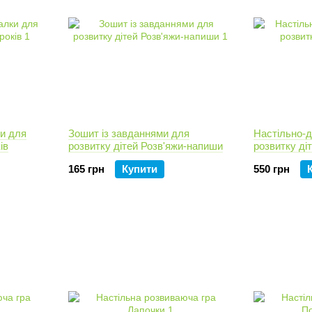
и для
Зошит із завданнями для
Настільно-д
ів
розвитку дітей Розв'яжи-напиши
розвитку ді
165 грн
Купити
550 грн