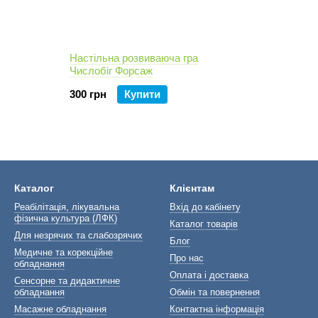
Настільна розвиваюча гра
Числобіг Форсаж
300 грн
Купити
Каталог
Клієнтам
Реабілітація, лікувальна
Вхід до кабінету
фізична культура (ЛФК)
Каталог товарів
Для незрячих та слабозрячих
Блог
Медичне та корекційне
Про нас
обладнання
Оплата і доставка
Сенсорне та дидактичне
обладнання
Обмін та повернення
Масажне обладнання
Контактна інформація