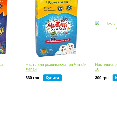
ра
Настільна розвиваюча гра Читай-
Настільна р
Хапай
10
630 грн
Купити
300 грн