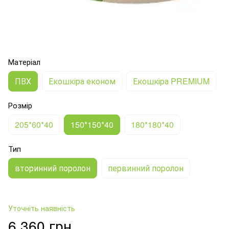
Матеріал
ПВХ
Екошкіра економ
Екошкіра PREMIUM
Розмір
205*60*40
150*150*40
180*180*40
Тип
вторинний поролон
первинний поролон
Уточніть наявність
6 360 грн