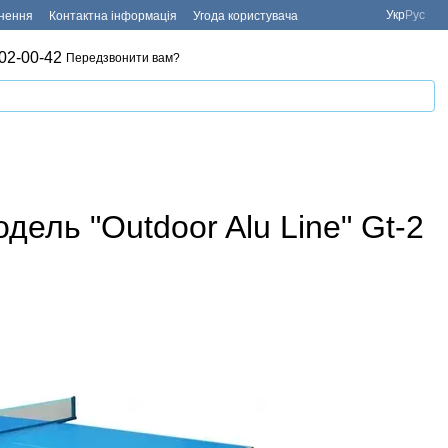
Укр
Рус
рнення
Контактна інформація
Угода користувача
02-00-42
Передзвонити вам?
одель "Outdoor Alu Line" Gt-2