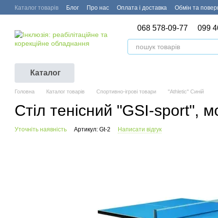
Перейти до основного контенту
Каталог товарів
Блог
Про нас
Оплата і доставка
Обмін та пове
068 578-09-77
099 4
Каталог
Головна
Каталог товарів
Спортивно-ігрові товари
"Athletic" Синій
Стіл тенісний "GSI-sport", м
Уточніть наявність
Артикул: Gt-2
Написати відгук