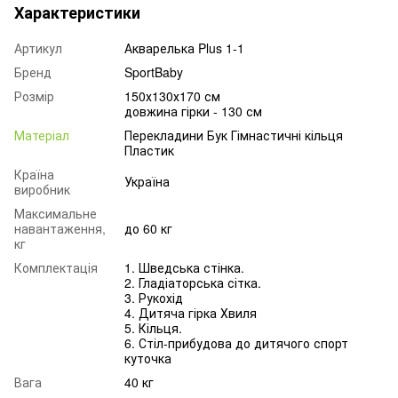
Характеристики
Артикул
Акварелька Plus 1-1
Бренд
SportBaby
Розмір
150х130х170 см
довжина гірки - 130 см
Матеріал
Перекладини Бук Гімнастичні кільця
Пластик
Країна
Україна
виробник
Максимальне
навантаження,
до 60 кг
кг
Комплектація
1. Шведська стінка.
2. Гладіаторська сітка.
3. Рукохід
4. Дитяча гірка Хвиля
5. Кільця.
6. Стіл-прибудова до дитячого спорт
куточка
Вага
40 кг