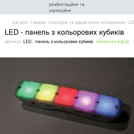
Каталог товарів
Сенсорне та дидактичне обладнання
LE
LED - панель з кольорових кубиків
Артикул:
LED - панель з кольорових кубиків
Написати відгук