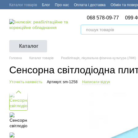
Перейти до основного контенту
Каталог товарів
Блог
Про нас
Оплата і доставка
Обмін та пове
068 578-09-77
099 4
Каталог
Головна
Каталог товарів
Реабілітація, лікувальна фізична культура (ЛФК)
Сенсорна світлодіодна пли
Уточніть наявність
Артикул: sm-1258
Написати відгук