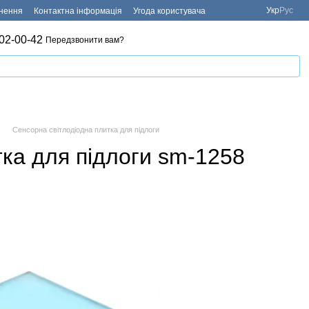
Укр
Рус
рнення
Контактна інформація
Угода користувача
02-00-42
Передзвонити вам?
Сенсорна світлодіодна плитка для підлоги
тка для підлоги sm-1258