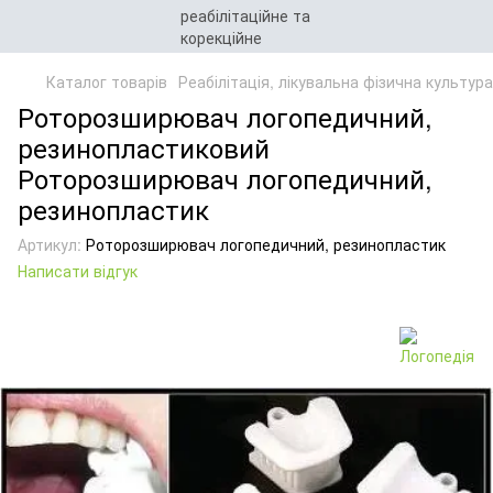
Каталог товарів
Реабілітація, лікувальна фізична культур
Роторозширювач логопедичний,
резинопластиковий
Роторозширювач логопедичний,
резинопластик
Артикул:
Роторозширювач логопедичний, резинопластик
Написати відгук