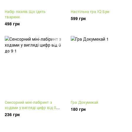
Набір пазлів Що їдять
Настільна гра IQ Бум
тварини
599 грн
498 грн
Сенсорний міні-лабіринт з
Гра Докумекай
ходами у вигляді цифр від 0
180 грн
до 9
236 грн