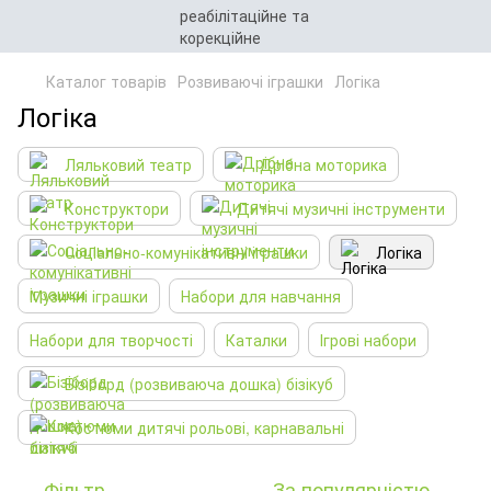
Каталог товарів
Розвиваючі іграшки
Логіка
Логіка
Ляльковий театр
Дрібна моторика
Конструктори
Дитячі музичні інструменти
Соціально-комунікативні іграшки
Логіка
Музичні іграшки
Набори для навчання
Набори для творчості
Каталки
Ігрові набори
Бізіборд (розвиваюча дошка) бізікуб
Костюми дитячі рольові, карнавальні
Фільтр
За популярністю