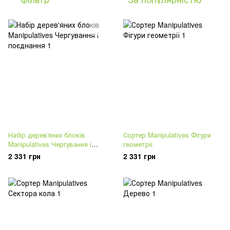
Набір дерев'яних блоків
Сортер Manipulatives Фігури
Manipulatives Чергування і
геометрії
поєднання
2 331 грн
2 331 грн