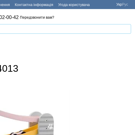
Укр
Рус
рнення
Контактна інформація
Угода користувача
02-00-42
Передзвонити вам?
4013