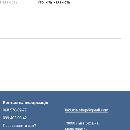
Наявність
Уточніть наявність
Контактна інформація
068 578-09-77
inkluzia.shop@gmail.com
099 402-00-42
79000 Львів, Україна
Передзвонити вам?
Мапа проїзду