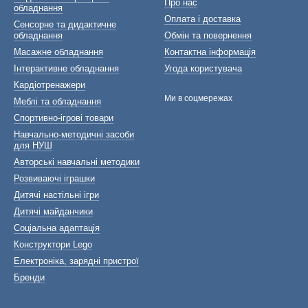
Про нас
обладнання
Оплата і доставка
Сенсорне та дидактичне
обладнання
Обмін та повернення
Масажне обладнання
Контактна інформація
Інтерактивне обладнання
Угода користувача
Кардіотренажери
Ми в соцмережах
Меблі та обладнання
Спортивно-ігрові товари
Навчально-методичні засоби
для НУШ
Авторські навчальні методики
Розвиваючі іграшки
Дитячі настільні ігри
Дитячі майданчики
Соціальна адаптація
Конструктори Lego
Електроніка, зарядні пристрої
Бренди