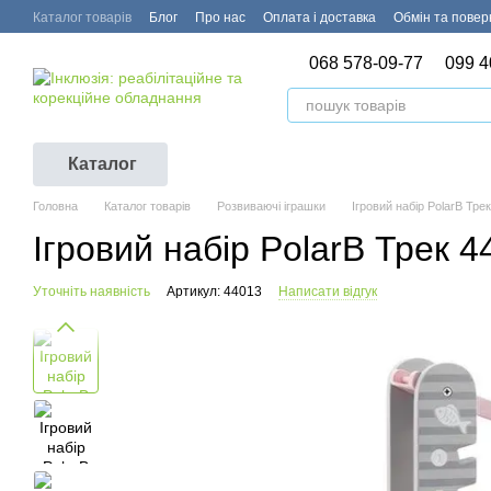
Перейти до основного контенту
Каталог товарів
Блог
Про нас
Оплата і доставка
Обмін та пове
068 578-09-77
099 4
Каталог
Головна
Каталог товарів
Розвиваючі іграшки
Ігровий набір PolarB Трек
Ігровий набір PolarB Трек 4
Уточніть наявність
Артикул: 44013
Написати відгук