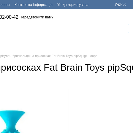
Укр
Рус
рнення
Контактна інформація
Угода користувача
02-00-42
Передзвонити вам?
різувач-брязкальце на присосках Fat Brain Toys pipSquigz Loops
рисосках Fat Brain Toys pipS