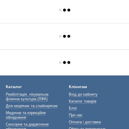
Каталог
Клієнтам
Реабілітація, лікувальна
Вхід до кабінету
фізична культура (ЛФК)
Каталог товарів
Для незрячих та слабозрячих
Блог
Медичне та корекційне
Про нас
обладнання
Оплата і доставка
Сенсорне та дидактичне
обладнання
Обмін та повернення