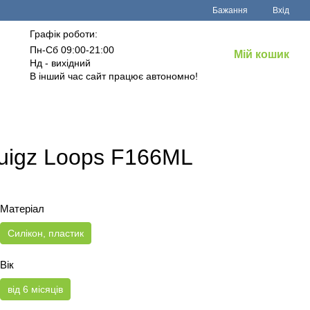
Бажання
Вхід
Графік роботи:
Пн-Сб 09:00-21:00
Мій кошик
Нд - вихідний
В інший час сайт працює автономно!
quigz Loops F166ML
Матеріал
Силікон, пластик
Вік
від 6 місяців