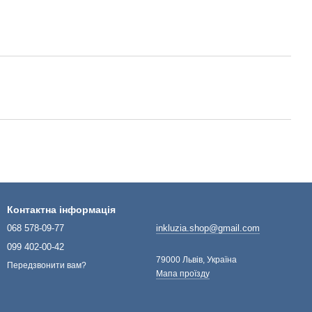
Контактна інформація
068 578-09-77
inkluzia.shop@gmail.com
099 402-00-42
79000 Львів, Україна
Передзвонити вам?
Мапа проїзду