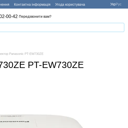
Укр
Рус
рнення
Контактна інформація
Угода користувача
02-00-42
Передзвонити вам?
ектор Panasonic PT-EW730ZE
W730ZE PT-EW730ZE