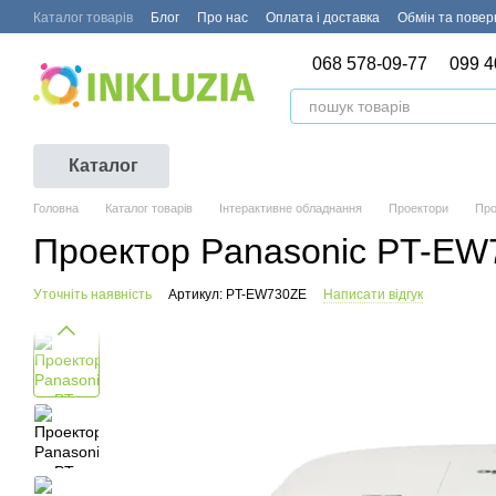
Перейти до основного контенту
Каталог товарів
Блог
Про нас
Оплата і доставка
Обмін та пове
068 578-09-77
099 4
Каталог
Головна
Каталог товарів
Інтерактивне обладнання
Проектори
Про
Проектор Panasonic PT-E
Уточніть наявність
Артикул: PT-EW730ZE
Написати відгук