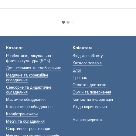
Каталог
Клієнтам
Реабілітація, лікувальна
Вхід до кабінету
фізична культура (ЛФК)
Каталог товарів
Для незрячих та слабозрячих
Блог
Медичне та корекційне
Про нас
обладнання
Оплата і доставка
Сенсорне та дидактичне
обладнання
Обмін та повернення
Масажне обладнання
Контактна інформація
Інтерактивне обладнання
Угода користувача
Кардіотренажери
Ми в соцмережах
Меблі та обладнання
Спортивно-ігрові товари
Навчально-методичні засоби