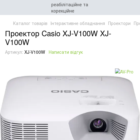
Каталог товарів
Інтерактивне обладнання
Проектори
Пр
Проектор Casio XJ-V100W XJ-
V100W
Артикул:
XJ-V100W
Написати відгук