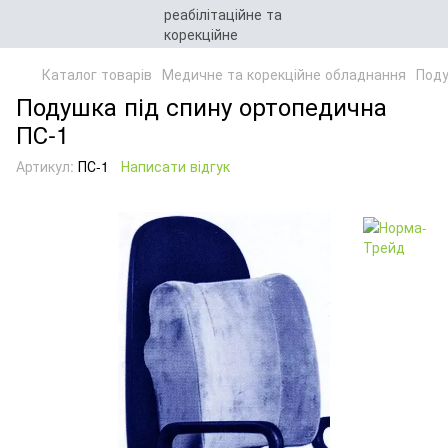
Каталог товарів
Медичне та корекційне обладнання
Поду
Подушка під спину ортопедична
ПС-1
Артикул:
ПС-1
Написати відгук