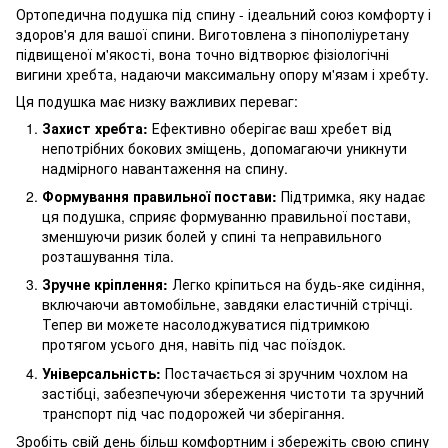
Ортопедична подушка під спину - ідеальний союз комфорту і
здоров'я для вашої спини. Виготовлена з пінополіуретану
підвищеної м'якості, вона точно відтворює фізіологічні
вигини хребта, надаючи максимальну опору м'язам і хребту.
Ця подушка має низку важливих переваг:
Захист хребта:
Ефективно оберігає ваш хребет від
непотрібних бокових зміщень, допомагаючи уникнути
надмірного навантаження на спину.
Формування правильної постави:
Підтримка, яку надає
ця подушка, сприяє формуванню правильної постави,
зменшуючи ризик болей у спині та неправильного
розташування тіла.
Зручне кріплення:
Легко кріпиться на будь-яке сидіння,
включаючи автомобільне, завдяки еластичній стрічці.
Тепер ви можете насолоджуватися підтримкою
протягом усього дня, навіть під час поїздок.
Універсальність:
Постачається зі зручним чохлом на
застібці, забезпечуючи збереження чистоти та зручний
транспорт під час подорожей чи зберігання.
Зробіть свій день більш комфортним і збережіть свою спину