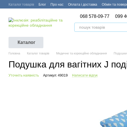
Перейти до основного контенту
Каталог товарів
Блог
Про нас
Оплата і доставка
Обмін та пове
068 578-09-77
099 4
Каталог
Головна
Каталог товарів
Медичне та корекційне обладнання
Подушки 
Подушка для вагітних J под
Уточніть наявність
Артикул: 49019
Написати відгук