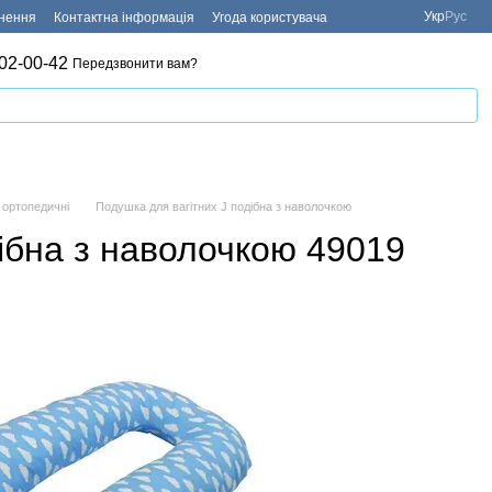
Укр
Рус
рнення
Контактна інформація
Угода користувача
02-00-42
Передзвонити вам?
ортопедичні
Подушка для вагітних J подібна з наволочкою
ібна з наволочкою 49019