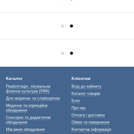
Каталог
Клієнтам
Реабілітація, лікувальна
Вхід до кабінету
фізична культура (ЛФК)
Каталог товарів
Для незрячих та слабозрячих
Блог
Медичне та корекційне
Про нас
обладнання
Оплата і доставка
Сенсорне та дидактичне
обладнання
Обмін та повернення
Масажне обладнання
Контактна інформація