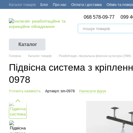
Перейти до основного контенту
Каталог товарів
Блог
Про нас
Оплата і доставка
Обмін та пове
068 578-09-77
099 4
Каталог
Головна
Каталог товарів
Реабілітація, лікувальна фізична культура (ЛФК)
Підвісна система з кріплен
0978
Уточніть наявність
Артикул: sm-0978
Написати відгук