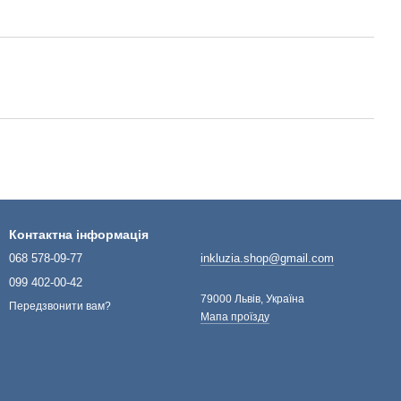
Контактна інформація
068 578-09-77
inkluzia.shop@gmail.com
099 402-00-42
79000 Львів, Україна
Передзвонити вам?
Мапа проїзду