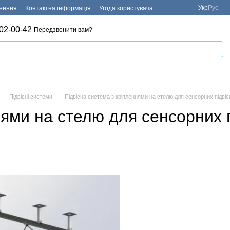
Укр
Рус
рнення
Контактна інформація
Угода користувача
02-00-42
Передзвонити вам?
Підвісні системи
Підвісна система з кріпленнями на стелю для сенсорних підвіс
нями на стелю для сенсорних 