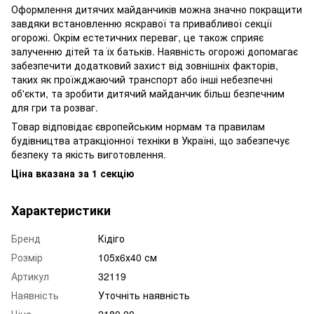
Оформлення дитячих майданчиків можна значно покращити
завдяки встановленню яскравої та привабливої секції
огорожі. Окрім естетичних переваг, це також сприяє
залученню дітей та їх батьків. Наявність огорожі допомагає
забезпечити додатковий захист від зовнішніх факторів,
таких як проїжджаючий транспорт або інші небезпечні
об'єкти, та зробити дитячий майданчик більш безпечним
для гри та розваг.
Товар відповідає європейським нормам та правилам
будівництва атракціонної техніки в Україні, що забезпечує
безпеку та якість виготовлення.
Ціна вказана за 1 секцію
Характеристики
Бренд
Кідіго
Розмір
105х6х40 см
Артикул
32119
Наявність
Уточніть наявність
Ціна
2180.00