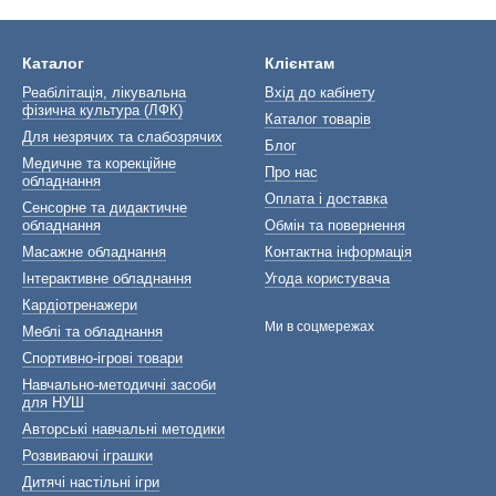
Каталог
Клієнтам
Реабілітація, лікувальна
Вхід до кабінету
фізична культура (ЛФК)
Каталог товарів
Для незрячих та слабозрячих
Блог
Медичне та корекційне
Про нас
обладнання
Оплата і доставка
Сенсорне та дидактичне
обладнання
Обмін та повернення
Масажне обладнання
Контактна інформація
Інтерактивне обладнання
Угода користувача
Кардіотренажери
Ми в соцмережах
Меблі та обладнання
Спортивно-ігрові товари
Навчально-методичні засоби
для НУШ
Авторські навчальні методики
Розвиваючі іграшки
Дитячі настільні ігри