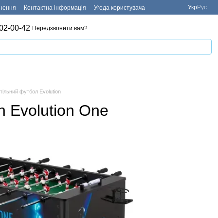
Укр
Рус
рнення
Контактна інформація
Угода користувача
02-00-42
Передзвонити вам?
тільний футбол Evolution
n Evolution One