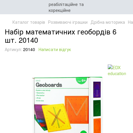
Каталог товарів
Розвиваючі іграшки
Дрібна моторика
На
Набір математичних геобордів 6
шт. 20140
Артикул:
20140
Написати відгук