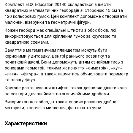
Комплект EDX Education 20140 складається з шести
квадратних математичних геобордів зі стороною 15 см та
120 кольорових гумок. Цей комплект допоможе створювати
малюнки, візерунки та геометричні фігури.
Кожен геоборд має спеціальні штифти з обох боків, які
використовуються для кріплення гумок за круговою та
квадратною схемами.
Заняття з математичним планшетом можуть бути
корисними у дитсадку, центрі раннього розвитку та
початковій школі. Вони допоможуть дітям ознайомитись з
основами геометрії, такими як поняття «симетрія», «кут»,
«лінія», «фігура», а також навчитись обчислювати периметр
та площу фігур.
Кругове розташування штифтів також дозволяє ділити коло
на сектори для знайомства зі звичайними дробами.
Використання геобордів також сприяє розвитку дрібної
моторики, творчого мислення, фантазії та уяви.
Характеристики