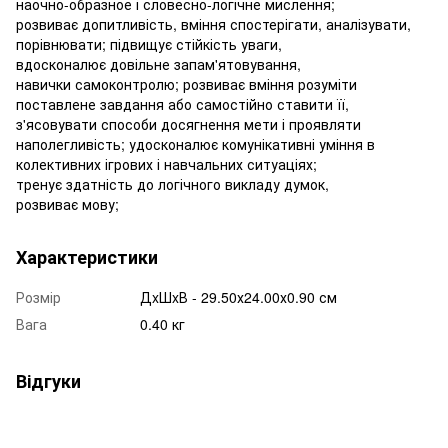
наочно-образное і словесно-логічне мислення;
розвиває допитливість, вміння спостерігати, аналізувати,
порівнювати; підвищує стійкість уваги,
вдосконалює довільне запам'ятовування,
навички самоконтролю; розвиває вміння розуміти
поставлене завдання або самостійно ставити її,
з'ясовувати способи досягнення мети і проявляти
наполегливість; удосконалює комунікативні уміння в
колективних ігрових і навчальних ситуаціях;
тренує здатність до логічного викладу думок,
розвиває мову;
Характеристики
Розмір
ДxШxВ - 29.50х24.00х0.90 см
Вага
0.40 кг
Відгуки