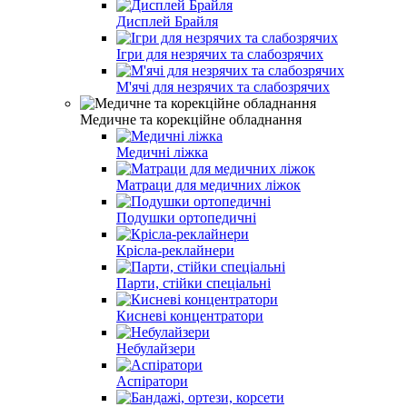
Дисплей Брайля
Ігри для незрячих та слабозрячих
М'ячі для незрячих та слабозрячих
Медичне та корекційне обладнання
Медичні ліжка
Матраци для медичних ліжок
Подушки ортопедичні
Крісла-реклайнери
Парти, стійки спеціальні
Кисневі концентратори
Небулайзери
Аспіратори