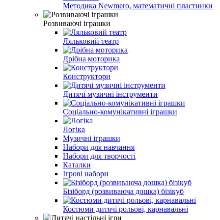
Методика Newmero, математичні пластинки
Розвиваючі іграшки
Ляльковий театр
Дрібна моторика
Конструктори
Дитячі музичні інструменти
Соціально-комунікативні іграшки
Логіка
Музичні іграшки
Набори для навчання
Набори для творчості
Каталки
Ігрові набори
Бізіборд (розвиваюча дошка) бізікуб
Костюми дитячі рольові, карнавальні