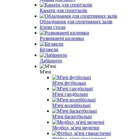
Канати для спортзалів
Обладнання для спортивних залів
Ігрові столи
Розвиваючі килимки
Біговели
Лабіринти
М'ячі
М'ячі футбольні
М'ячі гандбольні
М'ячі волейбольні
М'ячі баскетбольні
Медбол, м'ячі медичні
Фітбол, м'ячі гімнастичні