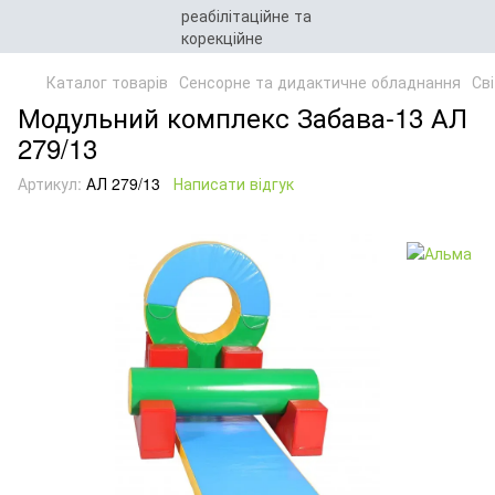
Каталог товарів
Сенсорне та дидактичне обладнання
Св
Модульний комплекс Забава-13 АЛ
279/13
Артикул:
АЛ 279/13
Написати відгук