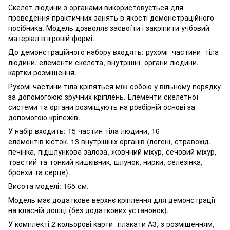
Скелет людини з органами використовується для
проведення практичних занять в якості демонстраційного
посібника. Модель дозволяє засвоїти і закріпити учбовий
матеріал в ігровій формі.
До демонстраційного набору входять: рухомі частини тіла
людини, елементи скелета, внутрішні органи людини,
картки розміщення.
Рухомі частини тіла кріпяться між собою у вільному порядку
за допомогоюю зручних кріплень. Елементи скелетної
системи та органи розміщують на розбірній основі за
допомогою кріпежів.
У набір входить: 15 частин тіла людини, 16
елементів кісток, 13 внутрішніх органів (легені, стравохід,
печінка, підшлункова залоза, жовчний міхур, сечовий міхур,
товстий та тонкий кишківник, шлунок, нирки, селезінка,
бронхи та серце).
Висота моделі: 165 см.
Модель має додаткове верхнє кріплення для демонстрації
на класній дошці (без додаткових установок).
У комплекті 2 кольорові карти- плакати А3, з розміщенням,