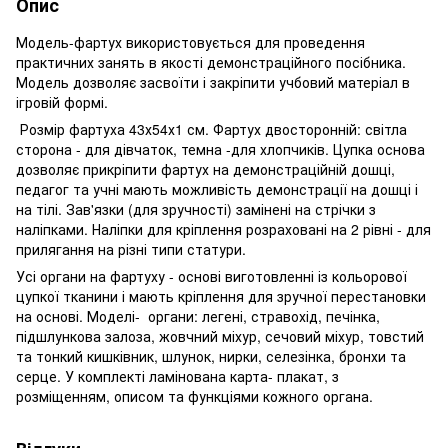
Опис
Модель-фартух використовується для проведення
практичних занять в якості демонстраційного посібника.
Модель дозволяє засвоїти і закріпити учбовий матеріал в
ігровій формі.
Розмір фартуха 43х54х1 см. Фартух двосторонній: світла
сторона - для дівчаток, темна -для хлопчиків. Цупка основа
дозволяє прикріпити фартух на демонстраційній дошці,
педагог та учні мають можливість демонстрації на дошці і
на тілі. Зав'язки (для зручності) замінені на стрічки з
наліпками. Наліпки для кріплення розраховані на 2 рівні - для
прилягання на різні типи статури.
Усі органи на фартуху - основі виготовленні із кольорової
цупкої тканини і мають кріплення для зручної перестановки
на основі. Моделі- органи: легені, стравохід, печінка,
підшлункова залоза, жовчний міхур, сечовий міхур, товстий
та тонкий кишківник, шлунок, нирки, селезінка, бронхи та
серце. У комплекті ламінована карта- плакат, з
розміщенням, описом та функціями кожного органа.