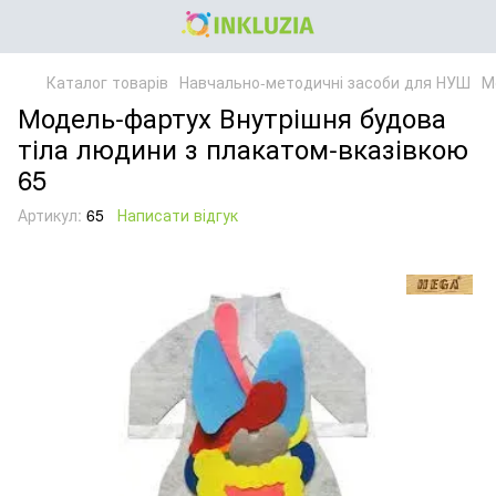
Каталог товарів
Навчально-методичні засоби для НУШ
М
Модель-фартух Внутрішня будова
тіла людини з плакатом-вказівкою
65
Артикул:
65
Написати відгук