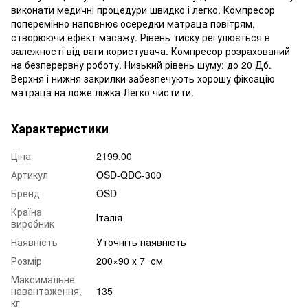
виконати медичні процедури швидко і легко. Компресор
поперемінно наповнює осередки матраца повітрям,
створюючи ефект масажу. Рівень тиску регулюється в
залежності від ваги користувача. Компресор розрахований
на безперервну роботу. Низький рівень шуму: до 20 Дб.
Верхня і нижня закрилки забезпечують хорошу фіксацію
матраца на ложе ліжка Легко чистити.
Характеристики
Ціна
2199.00
Артикул
OSD-QDC-300
Бренд
OSD
Країна
Італія
виробник
Наявність
Уточніть наявність
Розмір
200×90 х 7 см
Максимальне
навантаження,
135
кг