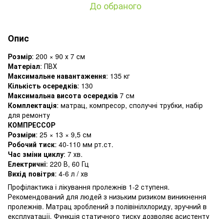
До обраного
Опис
Розмір
: 200 × 90 х 7 см
Матеріал
: ПВХ
Максимальне навантаження
: 135 кг
Кількість осередків
: 130
Максимальна висота осередків
7 см
Комплектація
: матрац, компресор, сполучні трубки, набір
для ремонту
КОМПРЕССОР
Розміри
: 25 × 13 × 9,5 см
Робочий тиск
: 40-110 мм рт.ст.
Час зміни циклу
: 7 хв.
Електричні
: 220 В, 60 Гц
Вихід повітря
: 4-6 л / хв
Профілактика і лікування пролежнів 1-2 ступеня.
Рекомендований для людей з низьким ризиком виникнення
пролежнів. Матрац зроблений з полівінілхлориду, зручний в
експлуатації. Функція статичного тиску дозволяє асистенту