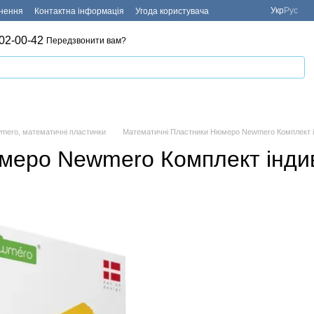
Укр
Рус
рнення
Контактна інформація
Угода користувача
02-00-42
Передзвонити вам?
mero, математичні пластинки
Математичні Пластники Нюмеро Newmero Комплект і
меро Newmero Комплект індив