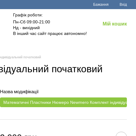
Бажання
Вхід
Графік роботи:
Пн-Сб 09:00-21:00
Мій кошик
Нд - вихідний
В інший час сайт працює автономно!
ндивідуальний початковий
ідуальний початковий
Назва модифікації
Математичні Пластники Нюмеро Newmero Комплект індивідуальн