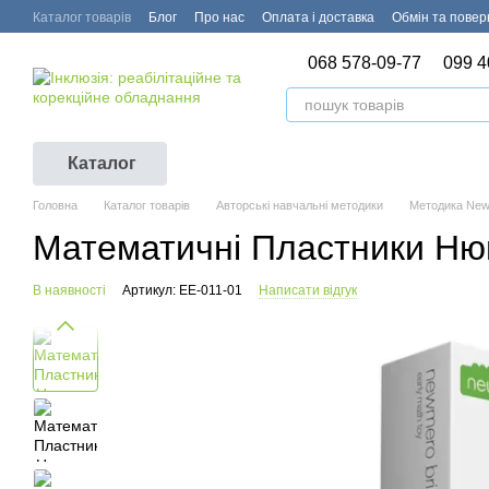
Перейти до основного контенту
Каталог товарів
Блог
Про нас
Оплата і доставка
Обмін та пове
068 578-09-77
099 4
Каталог
Головна
Каталог товарів
Авторські навчальні методики
Методика New
Математичні Пластники Ню
В наявності
Артикул: EE-011-01
Написати відгук