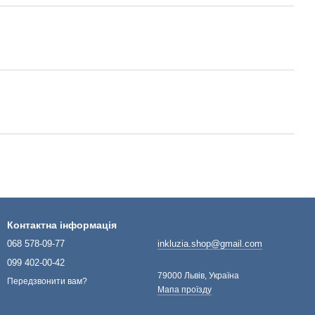
Контактна інформація
068 578-09-77
inkluzia.shop@gmail.com
099 402-00-42
79000 Львів, Україна
Передзвонити вам?
Мапа проїзду