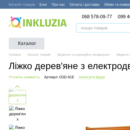
Перейти до основного контенту
Каталог товарів
Блог
Про нас
Оплата і доставка
Обмін та пове
068 578-09-77
099 4
Каталог
Головна
Каталог товарів
Медичне та корекційне обладнання
Медичні 
Ліжко дерев'яне з електро
Уточніть наявність
Артикул: OSD-91E
Написати відгук