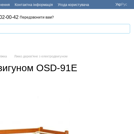
Укр
Рус
рнення
Контактна інформація
Угода користувача
02-00-42
Передзвонити вам?
ліжка
Ліжко дерев'яне з електродвигуном
двигуном OSD-91E