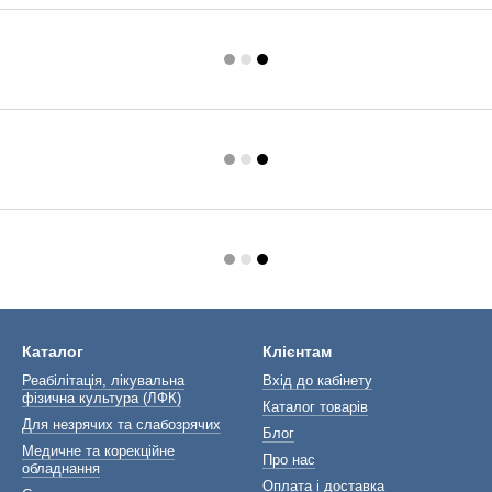
Каталог
Клієнтам
Реабілітація, лікувальна
Вхід до кабінету
фізична культура (ЛФК)
Каталог товарів
Для незрячих та слабозрячих
Блог
Медичне та корекційне
Про нас
обладнання
Оплата і доставка