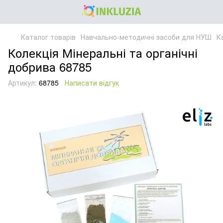
Каталог товарів
Навчально-методичні засоби для НУШ
Ка
Колекція Мінеральні та органічні
добрива 68785
Артикул:
68785
Написати відгук