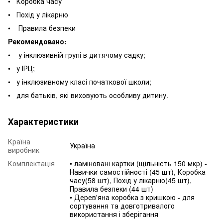
• Коробка часу
• Похід у лікарню
• Правила безпеки
Рекомендовано:
• у інклюзивній групі в дитячому садку;
• у ІРЦ;
• у інклюзивному класі початкової школи;
• для батьків, які виховують особливу дитину.
Характеристики
Країна
Україна
виробник
Комплектація
• ламіновані картки (щільність 150 мкр) -
Навички самостійності (45 шт), Коробка
часу(58 шт), Похід у лікарню(45 шт),
Правила безпеки (44 шт)
• Дерев'яна коробка з кришкою - для
сортування та довготривалого
використання і зберігання