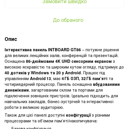
Замовити швидко
До обраного
Опис
Інтерактивна панель INTBOARD GT86
– потужне рішення
для великих лекційних залів, конференцій та презентацій.
Оснащена
86‑дюймовим 4K UHD сенсорним екраном
з
високою яскравістю та широким кутом огляду, підтримує до
40 дотиків у Windows та 20 у Android
. Працює під
управлінням
Android 13
, має
4 ГБ ОЗП, 32 ГБ пам’яті
та
чотириядерний процесор. Панель оснащена
вбудованими
динаміками
, загартованим склом та портами для
підключення зовнішніх пристроїв. Ідеально підходить для
навчальних закладів, бізнес‑зустрічей та інтерактивної
роботи з великою аудиторією.
Також для цієї панелі доступні
конфігурації
з різними
процесорами та об’ємом пам’яті/накопичувача:
Базова конфігурація