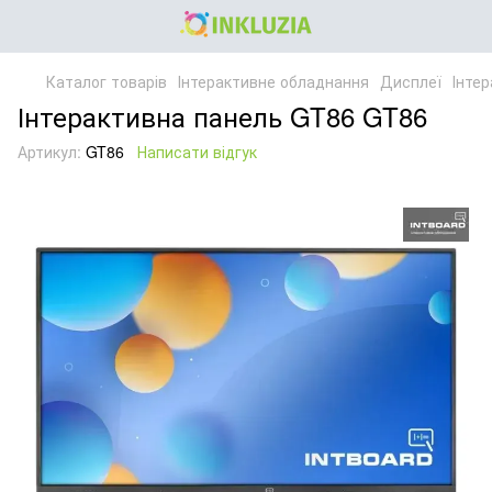
Каталог товарів
Інтерактивне обладнання
Дисплеї
Інте
Інтерактивна панель GT86 GT86
Артикул:
GT86
Написати відгук