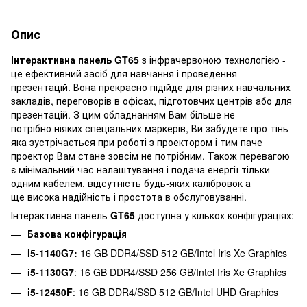
Опис
Інтерактивна панель GT65
з інфрачервоною технологією -
це ефективний засіб для навчання і проведення
презентацій. Вона прекрасно підійде для різних навчальних
закладів, переговорів в офісах, підготовчих центрів або для
презентацій. З цим обладнанням Вам більше не
потрібно ніяких спеціальних маркерів, Ви забудете про тінь
яка зустрічається при роботі з проектором і тим паче
проектор Вам стане зовсім не потрібним. Також перевагою
є мінімальний час налаштування і подача енергії тільки
одним кабелем, відсутність будь-яких калібровок а
ще висока надійність і простота в обслуговуванні.
Інтерактивна панель
GT65
доступна у кількох конфігураціях:
Базова конфігурація
i5-1140G7:
16 GB DDR4/SSD 512 GB/Intel Iris Xe Graphics
i5-1130G7
: 16 GB DDR4/SSD 256 GB/Intel Iris Xe Graphics
i5-12450F
: 16 GB DDR4/SSD 512 GB/Intel UHD Graphics