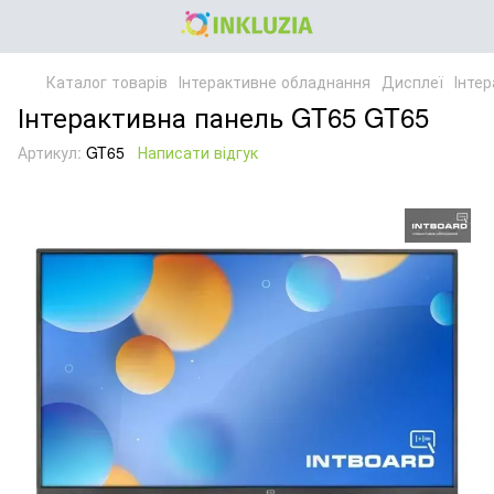
Каталог товарів
Інтерактивне обладнання
Дисплеї
Інте
Інтерактивна панель GT65 GT65
Артикул:
GT65
Написати відгук