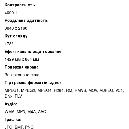
Контрастність
4000:1
Роздільна здатність
3840 x 2160
Кут огляду
178°
Ефективна площа торкання
1429 мм x 804 мм
Поверхня екрана
Загартоване скло
Підтримка форматів відео:
MPEG1, MPEG2, MPEG4, H264, RM, RMVB, MOV, MJPEG, VC1,
Divx, FLV
Аудіо:
WMA, MP3, M4A, AAC
Графіка:
JPG, BMP, PNG