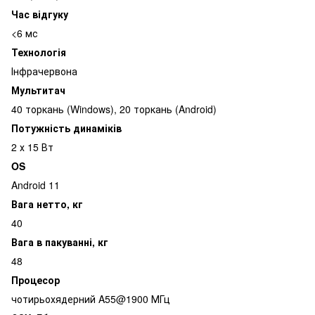
Час відгуку
<6 мс
Технологія
Інфрачервона
Мультитач
40 торкань (Windows), 20 торкань (Android)
Потужність динаміків
2 х 15 Вт
OS
Android 11
Вага нетто, кг
40
Вага в пакуванні, кг
48
Процесор
чотирьохядерний A55@1900 МГц