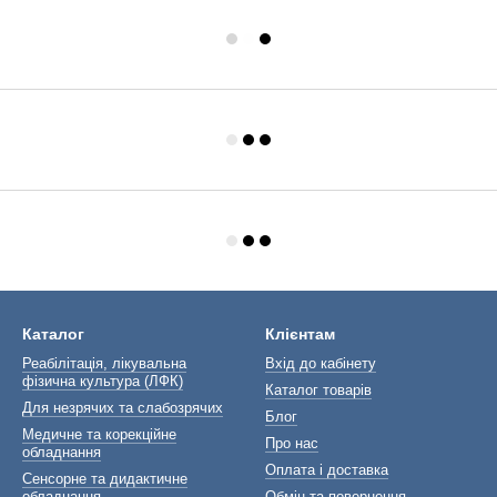
Каталог
Клієнтам
Реабілітація, лікувальна
Вхід до кабінету
фізична культура (ЛФК)
Каталог товарів
Для незрячих та слабозрячих
Блог
Медичне та корекційне
Про нас
обладнання
Оплата і доставка
Сенсорне та дидактичне
обладнання
Обмін та повернення