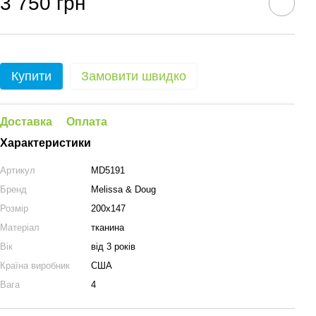
3 750 грн
Купити
Замовити швидко
Доставка
Оплата
Характеристики
Артикул
MD5191
Бренд
Melissa & Doug
Розмір
200х147
Матеріал
тканина
Вік
від 3 років
Країна виробник
США
Вага
4