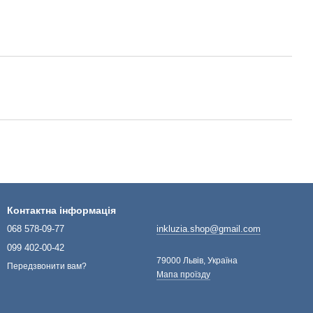
Контактна інформація
068 578-09-77
inkluzia.shop@gmail.com
099 402-00-42
79000 Львів, Україна
Передзвонити вам?
Мапа проїзду