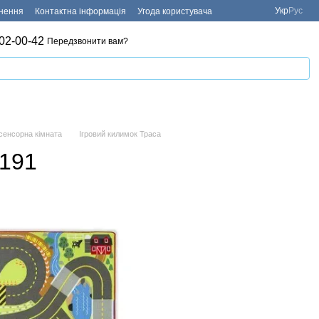
Укр
Рус
рнення
Контактна інформація
Угода користувача
02-00-42
Передзвонити вам?
 сенсорна кімната
Ігровий килимок Траса
5191