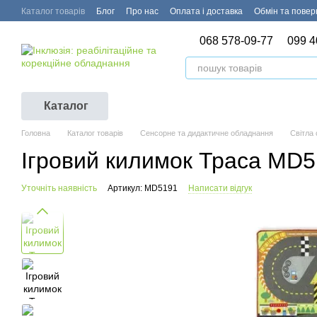
Перейти до основного контенту
Каталог товарів
Блог
Про нас
Оплата і доставка
Обмін та пове
068 578-09-77
099 4
Каталог
Головна
Каталог товарів
Сенсорне та дидактичне обладнання
Світла
Ігровий килимок Траса MD
Уточніть наявність
Артикул: MD5191
Написати відгук