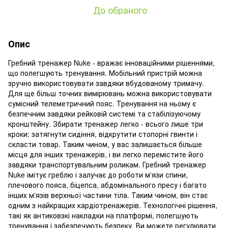
До обраного
Опис
Гребний тренажер Nuke - вражає інноваційними рішеннями,
що полегшують тренування. Мобільний пристрій можна
зручно використовувати завдяки вбудованому тримачу.
Для ще більш точних вимірювань можна використовувати
сумісний телеметричний пояс. Тренування на ньому є
безпечним завдяки рейковій системі та стабілізуючому
кронштейну. Збирати тренажер легко - всього лише три
кроки: затягнути сидіння, відкрутити стопорні гвинти і
скласти товар. Таким чином, у вас залишається більше
місця для інших тренажерів, і ви легко перемістите його
завдяки транспортувальним роликам. Гребний тренажер
Nuke імітує греблю і залучає до роботи м'язи спини,
плечового пояса, біцепса, абдомінального пресу і багато
інших м'язів верхньої частини тіла. Таким чином, він стає
одним з найкращих кардіотренажерів. Технологічні рішення,
такі як антиковзкі накладки на платформі, полегшують
тренування і забезпечують безпеку. Ви можете регулювати