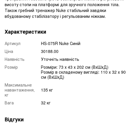
висоту стопи на платформі для зручного положення тіла.
Також гребний тренажер Nuke стабільний завдяки
вбудованому стабілізатору і регульованим ніжкам.
Характеристики
Артикул
HS-075R Nuke Синій
Ціна
30188.00
Наявність
Уточніть наявність
Розмір
Розміри: 73 х 43 х 202 см (ВхШхД)
Розмір в складеному вигляді: 110 х 32 х 90
см (ВхШхД)
Максимальне
навантаження,
135 кг
кг
Вага
32 кг
Відгуки