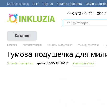
Перейти до основного контенту
Каталог товарів
Блог
Про нас
Оплата і доставка
Обмін та пове
068 578-09-77
099 4
Каталог
Головна
Каталог товарів
Соціальна адаптація
Милиці, тростини
Г
Гумова подушечка для мил
Уточніть наявність
Артикул: OSD-BL-20012
Написати відгук