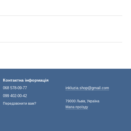
Контактна інформація
068 578-09-77
inkluzia.shop@gmail.com
099 402-00-42
79000 Львів, Україна
Передзвонити вам?
Мапа проїзду