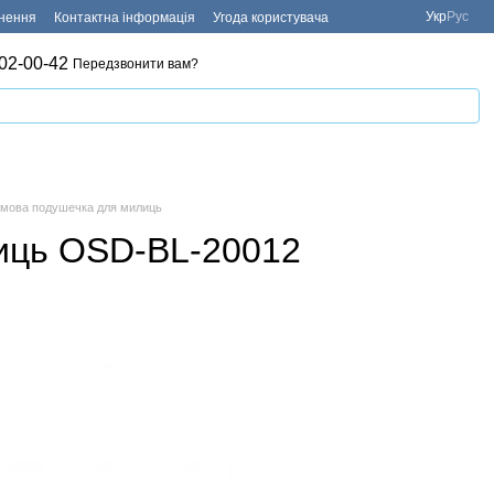
Укр
Рус
рнення
Контактна інформація
Угода користувача
02-00-42
Передзвонити вам?
умова подушечка для милиць
иць OSD-BL-20012