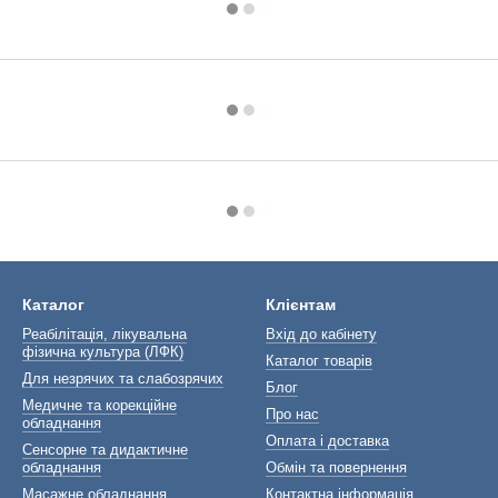
Каталог
Клієнтам
Реабілітація, лікувальна
Вхід до кабінету
фізична культура (ЛФК)
Каталог товарів
Для незрячих та слабозрячих
Блог
Медичне та корекційне
Про нас
обладнання
Оплата і доставка
Сенсорне та дидактичне
обладнання
Обмін та повернення
Масажне обладнання
Контактна інформація