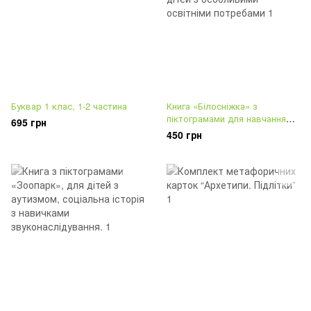
Буквар 1 клас, 1-2 частина
Книга «Білосніжка» з
піктограмами для навчання
695 грн
читанню та комунікації дітей з
450 грн
особливими освітніми
потребами