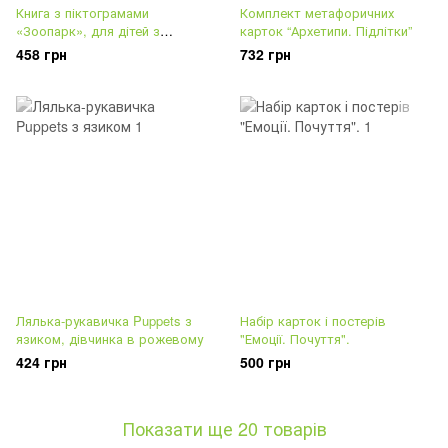
Книга з піктограмами
Комплект метафоричних
«Зоопарк», для дітей з
карток “Архетипи. Підлітки”
аутизмом, соціальна історія з
458 грн
732 грн
навичками звуконаслідування.
Лялька-рукавичка Puppets з
Набір карток і постерів
язиком, дівчинка в рожевому
"Емоції. Почуття".
424 грн
500 грн
Показати ще 20 товарів