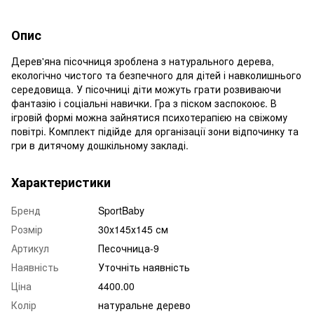
Опис
Дерев'яна пісочниця зроблена з натурального дерева,
екологічно чистого та безпечного для дітей і навколишнього
середовища. У пісочниці діти можуть грати розвиваючи
фантазію і соціальні навички. Гра з піском заспокоює. В
ігровій формі можна зайнятися психотерапією на свіжому
повітрі. Комплект підійде для організації зони відпочинку та
гри в дитячому дошкільному закладі.
Характеристики
Бренд
SportBaby
Розмір
30х145х145 см
Артикул
Песочница-9
Наявність
Уточніть наявність
Ціна
4400.00
Колір
натуральне дерево