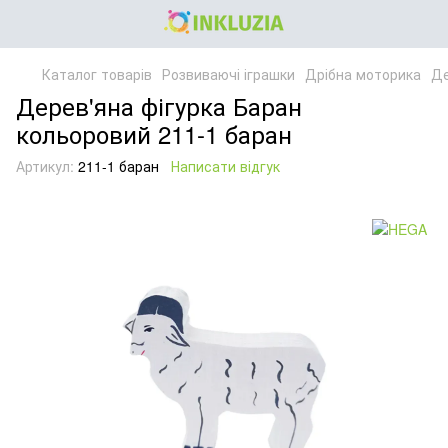
Каталог товарів
Розвиваючі іграшки
Дрібна моторика
Де
Дерев'яна фігурка Баран
кольоровий 211-1 баран
Артикул:
211-1 баран
Написати відгук