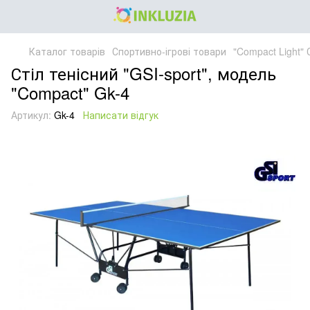
Каталог товарів
Спортивно-ігрові товари
"Compact Light" 
Стіл тенісний "GSI-sport", модель
"Compact" Gk-4
Артикул:
Gk-4
Написати відгук