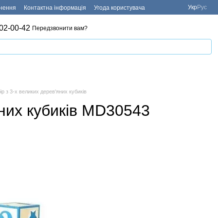
Укр
Рус
рнення
Контактна інформація
Угода користувача
02-00-42
Передзвонити вам?
ір з 3-х великих дерев'яних кубиків
яних кубиків MD30543