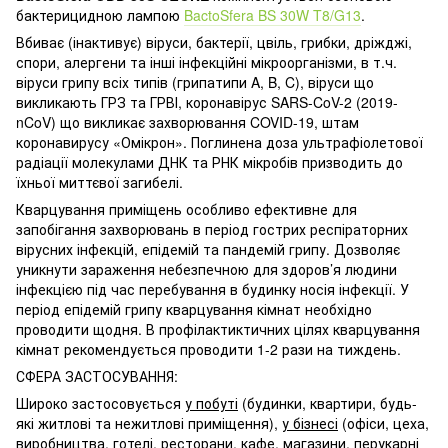
бактерицидною лампою
BactoSfera BS 30W T8/G13
.
Вбиває (інактивує) віруси, бактерії, цвіль, грибки, дріжджі,
спори, алергени та інші інфекційні мікроорганізми, в т.ч.
віруси грипу всіх типів (грипатипи A, B, C), віруси що
викликають ГРЗ та ГРВІ, коронавірус SARS-CoV-2 (2019-
nCoV) що викликає захворювання COVID-19, штам
коронавирусу «Омікрон». Поглинена доза ультрафіолетової
радіації молекулами ДНК та РНК мікробів призводить до
їхньої миттєвої загибелі.
Кварцування приміщень особливо ефективне для
запобігання захворювань в період гострих респіраторних
вірусних інфекцій, епідемій та пандемій грипу. Дозволяє
уникнути зараження небезпечною для здоров’я людини
інфекцією під час перебування в будинку носія інфекції. У
період епідемій грипу кварцування кімнат необхідно
проводити щодня. В профілактиктичних цілях кварцування
кімнат рекомендується проводити 1-2 рази на тиждень.
СФЕРА ЗАСТОСУВАННЯ:
Широко застосовується
у побуті
(будинки, квартири, будь-
які житлові та нежитлові приміщення),
у бізнесі
(офіси, цеха,
виробництва, готелі, ресторани, кафе, магазини, перукарні