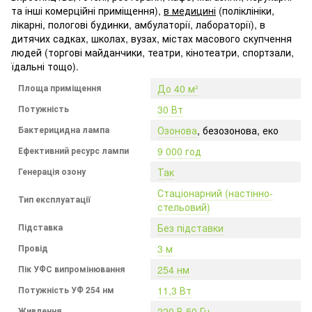
та інші комерційні приміщення),
в медицині
(поліклініки,
лікарні, пологові будинки, амбулаторії, лабораторії), в
дитячих садках, школах, вузах, містах масового скупчення
людей (торгові майданчики, театри, кінотеатри, спортзали,
їдальні тощо).
Площа приміщення
До 40 м²
Потужність
30 Вт
Бактерицидна лампа
Озонова
, безозонова, еко
Ефективний ресурс лампи
9 000 год
Генерація озону
Так
Стаціонарний (настінно-
Тип експлуатації
стельовий)
Підставка
Без підставки
Провід
3 м
Пік УФС випромінювання
254 нм
Потужність УФ 254 нм
11,3 Вт
Живлення
220 В 50 Гц