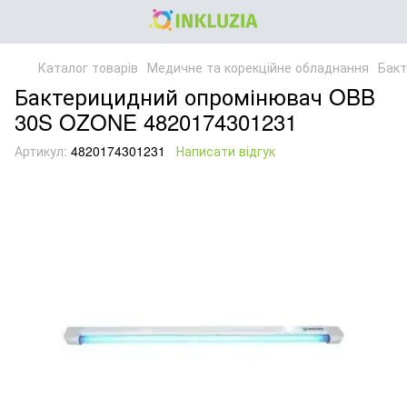
Каталог товарів
Медичне та корекційне обладнання
Бак
Бактерицидний опромінювач OBB
30S OZONE 4820174301231
Артикул:
4820174301231
Написати відгук