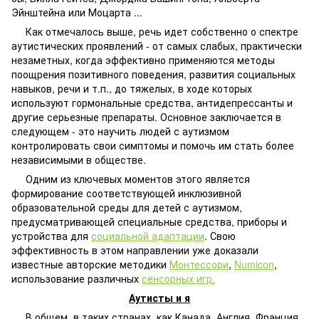
Эйнштейна или Моцарта ...
Как отмечалось выше, речь идет собственно о спектре
аутистических проявлений - от самых слабых, практически
незаметных, когда эффективно применяются методы
поощрения позитивного поведения, развития социальных
навыков, речи и т.п., до тяжелых, в ходе которых
используют гормональные средства, антидепрессанты и
другие серьезные препараты. Основное заключается в
следующем - это научить людей с аутизмом
контролировать свои симптомы и помочь им стать более
независимыми в обществе.
Одним из ключевых моментов этого является
формирование соответствующей инклюзивной
образовательной среды для детей с аутизмом,
предусматривающей специальные средства, приборы и
устройства для
социальной адаптации
. Свою
эффективность в этом направлении уже доказали
известные авторские методики
Монтессори
,
Numicon
,
использование различных
сенсорных игр.
Аутисты и я
В общем, в таких странах, как Канада, Англия, Франция,