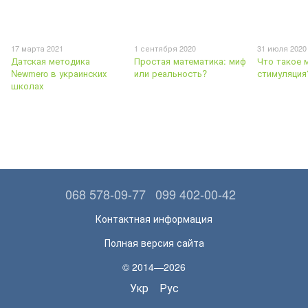
17 марта 2021
1 сентября 2020
31 июля 2020
Датская методика
Простая математика: миф
Что такое 
Newmero в украинских
или реальность?
стимуляция
школах
068 578-09-77
099 402-00-42
Контактная информация
Полная версия сайта
© 2014—2026
Укр
Рус