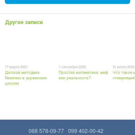
Другие записи
17 марта 2021
1 сентября 2020
31 июля 2020
Датская методика
Простая математика: миф
Что такое 
Newmero в украинских
или реальность?
стимуляция
школах
068 578-09-77
099 402-00-42