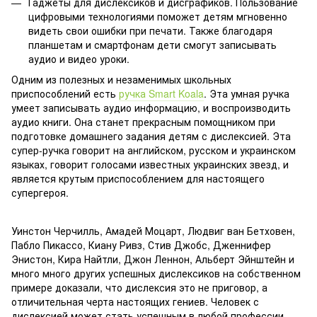
Гаджеты для дислексиков и дисграфиков. Пользование
цифровыми технологиями поможет детям мгновенно
видеть свои ошибки при печати. Также благодаря
планшетам и смартфонам дети смогут записывать
аудио и видео уроки.
Одним из полезных и незаменимых школьных
приспособлений есть
ручка Smart Koala
. Эта умная ручка
умеет записывать аудио информацию, и воспроизводить
аудио книги. Она станет прекрасным помощником при
подготовке домашнего задания детям с дислексией. Эта
супер-ручка говорит на английском, русском и украинском
языках, говорит голосами известных украинских звезд, и
является крутым приспособлением для настоящего
супергероя.
Уинстон Черчилль, Амадей Моцарт, Людвиг ван Бетховен,
Пабло Пикассо, Киану Ривз, Стив Джобс, Дженнифер
Энистон, Кира Найтли, Джон Леннон, Альберт Эйнштейн и
много много других успешных дислексиков на собственном
примере доказали, что дислексия это не приговор, а
отличительная черта настоящих гениев. Человек с
дислексией может стать успешным в любой профессии.