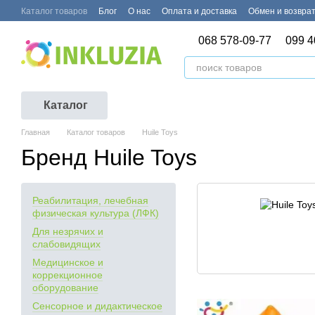
Перейти к основному контенту
Каталог товаров
Блог
О нас
Оплата и доставка
Обмен и возвра
068 578-09-77
099 4
Каталог
Главная
Каталог товаров
Huile Toys
Бренд Huile Toys
Реабилитация, лечебная
физическая культура (ЛФК)
Для незрячих и
слабовидящих
Медицинское и
коррекционное
оборудование
Сенсорное и дидактическое