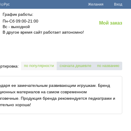
Укр
Рус
Желания
Вход
График работы:
Пн-Сб 09:00-21:00
Мой заказ
Вс - выходной
В другое время сайт работает автономно!
по популярности
сначала дешевле
по названию
ртировка:
годаря ее замечательным развивающим игрушкам. Бренд
ационных материалов на самом современном
олговечные. Продукция бренда рекомендуется педиатрами и
ительно хороша!