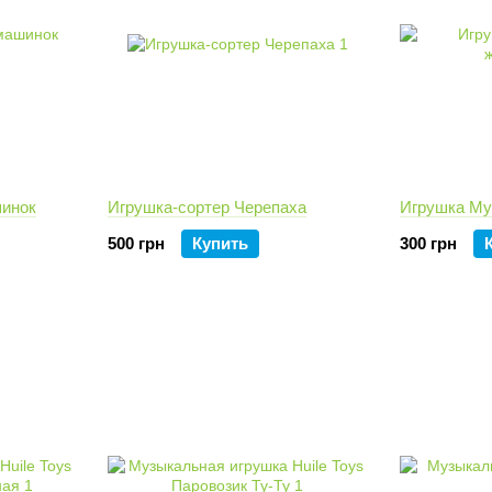
шинок
Игрушка-сортер Черепаха
Игрушка Му
500 грн
Купить
300 грн