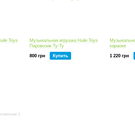
ile Toys
Музыкальная игрушка Huile Toys
Музыкальна
Паровозик Ту-Ту
караоке
800 грн
Купить
1 220 грн