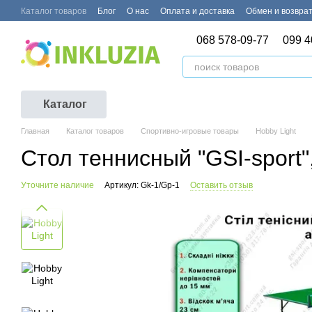
Перейти к основному контенту
Каталог товаров
Блог
О нас
Оплата и доставка
Обмен и возвра
068 578-09-77
099 4
Каталог
Главная
Каталог товаров
Спортивно-игровые товары
Hobby Light
Стол теннисный "GSI-sport"
Уточните наличие
Артикул: Gk-1/Gp-1
Оставить отзыв