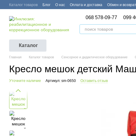
Перейти к основному контенту
Каталог товаров
Блог
О нас
Оплата и доставка
Обмен и возвра
068 578-09-77
099 4
Каталог
Главная
Каталог товаров
Сенсорное и дидактическое оборудование
Кресло мешок детский Маш
Уточните наличие
Артикул: sm-0650
Оставить отзыв