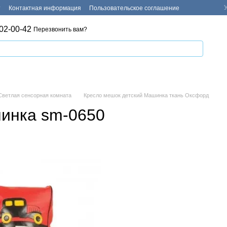
т
Контактная информация
Пользовательское соглашение
02-00-42
Перезвонить вам?
Светлая сенсорная комната
Кресло мешок детский Машинка ткань Оксфорд
инка sm-0650