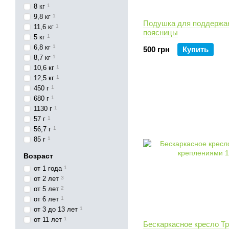
8 кг
1
9,8 кг
1
Подушка для поддержа
11,6 кг
1
поясницы
5 кг
1
6,8 кг
1
500 грн
Купить
8,7 кг
1
10,6 кг
1
12,5 кг
1
450 г
1
680 г
1
1130 г
1
57 г
1
56,7 г
1
85 г
1
Возраст
от 1 года
1
от 2 лет
3
от 5 лет
2
от 6 лет
1
от 3 до 13 лет
1
от 11 лет
1
Бескаркасное кресло Тр