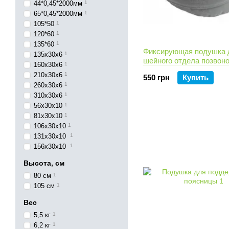
44*0,45*2000мм
1
65*0,45*2000мм
1
105*50
1
120*60
1
135*60
1
Фиксирующая подушка 
135x30x6
1
шейного отдела позвон
160x30x6
1
210x30x6
1
550 грн
Купить
260x30x6
1
310x30x6
1
56x30x10
1
81x30x10
1
106x30x10
1
131x30x10
1
156x30x10
1
Высота, см
80 см
1
105 см
1
Вес
5,5 кг
1
6,2 кг
1