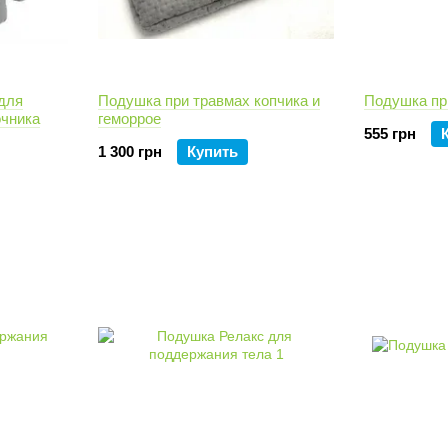
для
Подушка при травмах копчика и
Подушка пр
очника
геморрое
555 грн
1 300 грн
Купить