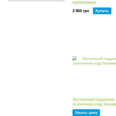
креплениями
2 950 грн
Купить
Лестничный подъемник 
гусеничном ходу базов
Узнать цену