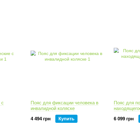
 с
Пояс для фиксации человека в
Пояс для п
инвалидной коляске
находящего
коляске
4 494 грн
Купить
6 099 грн