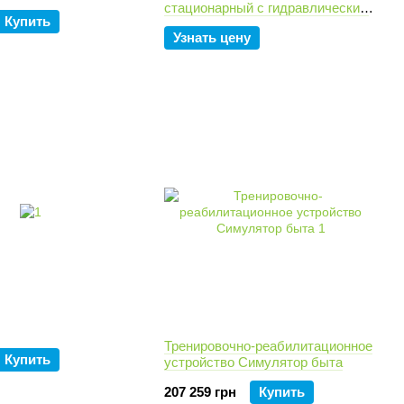
стационарный с гидравлическим
Купить
или электроприводом для
Узнать цену
бассейнов.
Тренировочно-реабилитационное
Купить
устройство Симулятор быта
207 259 грн
Купить