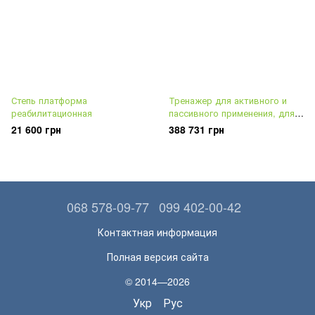
Степь платформа
Тренажер для активного и
реабилитационная
пассивного применения, для
верхних и нижних конечностей
21 600 грн
388 731 грн
068 578-09-77
099 402-00-42
Контактная информация
Полная версия сайта
© 2014—2026
Укр
Рус