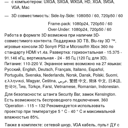
с компьютером: UXGA, SXGA, WXGA, HD, XGA, SVGA,
VGA, Mac
3D совместимость: Side-by-Side: 1080i50 / 60, 720p50 / 60
Frame-pack: 1080p24, 720p50 / 60
Over-Under: 1080p24, 720p50 / 60
Работа в формате 3D возможна при наличии 3D-
совместимого контента. Поддержка 3D ТВ, Blu-ray 3D ™,
игровые консоли 3D Sony® PS3 и Microsoft® Xbox 360 по
стандарту HDMI v1.4a. Развертка: горизонтальная - 15.375 -
91.146 кГц, вертикальная - 24 - 85 Гц (120 Гц для 3D).
Питание: 110-220 V. Экранное меню возможно на 27 языках:
Русский, English, Deutsch, Français, Italiano, Español,
Português, Svenska, Nederlands, Norsk, Dansk, Polski, Suomi,
ελληνικά, Magyar, Čeština, عربي, 繁體 中文, 簡体 中文, 日本語,
한국어, ไทย, Türkçe, Farsi, Vietnamese, Romanian, Indonesian.
Для безопасности: штанга Security Bar, замок Kensington.
Есть возможность беспроводного подключения. 360
'Operation - 115 ~ 132 Рекомендуется использовать
проектор при температуре 5 ° C - 40 ° C и максимальной
влажностью 85%.
Также в комплекте: сетевой шнур, VGA кабель, пульт ДУ с