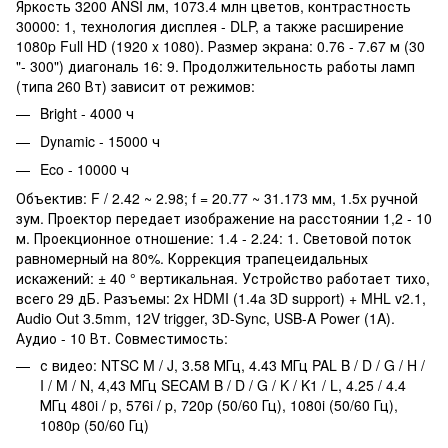
Яркость 3200 ANSI лм, 1073.4 млн цветов, контрастность
30000: 1, технология дисплея - DLP, а также расширение
1080p Full HD (1920 x 1080). Размер экрана: 0.76 - 7.67 м (30
"- 300") диагональ 16: 9. Продолжительность работы ламп
(типа 260 Вт) зависит от режимов:
Bright - 4000 ч
Dynamic - 15000 ч
Eco - 10000 ч
Объектив: F / 2.42 ~ 2.98; f = 20.77 ~ 31.173 мм, 1.5x ручной
зум. Проектор передает изображение на расстоянии 1,2 - 10
м. Проекционное отношение: 1.4 - 2.24: 1. Световой поток
равномерный на 80%. Коррекция трапецеидальных
искажений: ± 40 ° вертикальная. Устройство работает тихо,
всего 29 дБ. Разъемы: 2x HDMI (1.4a 3D support) + MHL v2.1,
Audio Out 3.5mm, 12V trigger, 3D-Sync, USB-A Power (1A).
Аудио - 10 Вт. Совместимость:
с видео: NTSC M / J, 3.58 МГц, 4.43 МГц PAL B / D / G / H /
I / M / N, 4,43 МГц SECAM B / D / G / K / K1 / L, 4.25 / 4.4
МГц 480i / p, 576i / p, 720p (50/60 Гц), 1080i (50/60 Гц),
1080p (50/60 Гц)