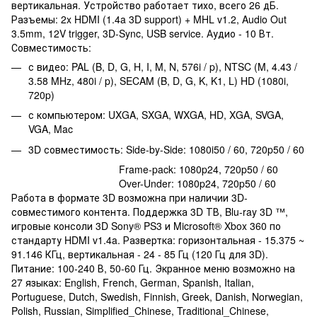
вертикальная. Устройство работает тихо, всего 26 дБ.
Разъемы: 2x HDMI (1.4a 3D support) + MHL v1.2, Audio Out
3.5mm, 12V trigger, 3D-Sync, USB service. Аудио - 10 Вт.
Совместимость:
с видео: PAL (B, D, G, H, I, M, N, 576i / p), NTSC (M, 4.43 /
3.58 MHz, 480i / p), SECAM (B, D, G, K, K1, L) HD (1080i,
720p)
с компьютером: UXGA, SXGA, WXGA, HD, XGA, SVGA,
VGA, Mac
3D совместимость: Side-by-Side: 1080i50 / 60, 720p50 / 60
Frame-pack: 1080p24, 720p50 / 60
Over-Under: 1080p24, 720p50 / 60
Работа в формате 3D возможна при наличии 3D-
совместимого контента. Поддержка 3D ТВ, Blu-ray 3D ™,
игровые консоли 3D Sony® PS3 и Microsoft® Xbox 360 по
стандарту HDMI v1.4a. Развертка: горизонтальная - 15.375 ~
91.146 КГц, вертикальная - 24 - 85 Гц (120 Гц для 3D).
Питание: 100-240 В, 50-60 Гц. Экранное меню возможно на
27 языках: English, French, German, Spanish, Italian,
Portuguese, Dutch, Swedish, Finnish, Greek, Danish, Norwegian,
Polish, Russian, Simplified_Chinese, Traditional_Chinese,